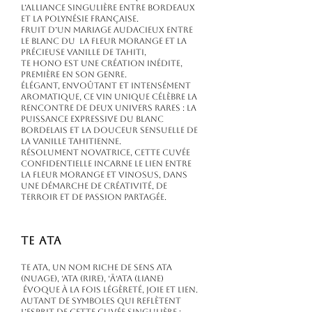
l’alliance singulière entre Bordeaux
et la Polynésie française.
Fruit d’un mariage audacieux entre
le blanc du La Fleur Morange et la
précieuse Vanille de Tahiti,
Te Hono est une création inédite,
première en son genre.
Élégant, envoûtant et intensément
aromatique, ce vin unique célèbre la
rencontre de deux univers rares : la
puissance expressive du blanc
bordelais et la douceur sensuelle de
la vanille tahitienne.
Résolument novatrice, cette cuvée
confidentielle incarne le lien entre
La Fleur Morange et Vinosus, dans
une démarche de créativité, de
terroir et de passion partagée.
Te Ata
Te Ata, un nom riche de sens Ata
(nuage), ‘Ata (rire), ‘Ā‘ata (liane)
évoque à la fois légèreté, joie et lien.
Autant de symboles qui reflètent