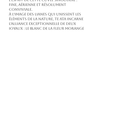
l’esprit de cette cuvée singulière :
fine, aérienne et résolument
conviviale.
À l’image des lianes qui unissent les
éléments de la nature, Te Ata incarne
l’alliance exceptionnelle de deux
joyaux : le blanc de La Fleur Morange
et la délicate Vanille de Tahiti.
Cuvée plaisir par excellence, Te Ata se
savoure en toute occasion, entre
amis ou en famille. Son profil élégant
marie la fraîcheur minérale du vin
blanc à la douceur exotique de la
vanille, pour une expérience
sensorielle subtile, raffinée et
décontractée.